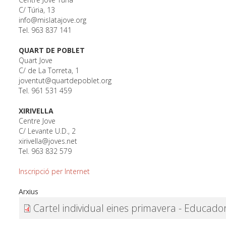
C/ Túria, 13
info@mislatajove.org
Tel. 963 837 141
QUART DE POBLET
Quart Jove
C/ de La Torreta, 1
joventut@quartdepoblet.org
Tel. 961 531 459
XIRIVELLA
Centre Jove
C/ Levante U.D., 2
xirivella@joves.net
Tel. 963 832 579
Inscripció per Internet
Arxius
Cartel individual eines primavera - Educado