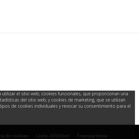
utilizar el sitio web; cookies funcionales, que proporcionan una
adísticas del sitio web; y cookies de marketing, que se utilizan
tipos de cookies individuales y revocar su consentimiento para el
ica de cookies
Llista JOVESnet
Transparència