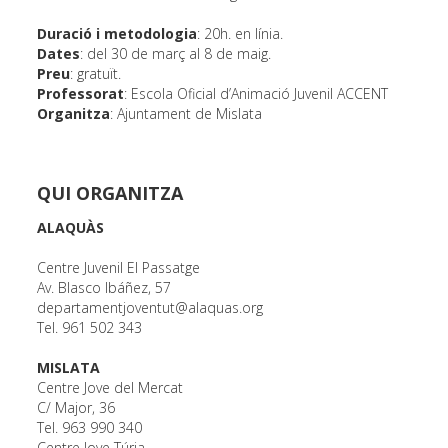
Duració i metodologia
: 20h. en línia.
Dates
: del 30 de març al 8 de maig.
Preu
: gratuït.
Professorat
: Escola Oficial d’Animació Juvenil ACCENT
Organitza
: Ajuntament de Mislata
QUI ORGANITZA
ALAQUÀS
Centre Juvenil El Passatge
Av. Blasco Ibáñez, 57
departamentjoventut@alaquas.org
Tel. 961 502 343
MISLATA
Centre Jove del Mercat
C/ Major, 36
Tel. 963 990 340
Centre Jove Túria