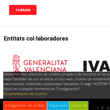
TORNAR
Entitats col·laboradores
Utilizamos una selección de cookies propias y de terceros en las pá
mejor facilidad de uso al utilizar el sitio web; cookies de rendimie
para mostrar contenido y publicidad relevantes. Si elige "ACEPTAR 
futuro en cualquier momento en "Configuración".
Documentación de cookies
Configuración de cookies
Negar todo
Accept all
FOOTER
1998-2022
Xarxa JOVES.net
Creative Commons