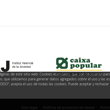
ginas de este sitio web: Cookies esenciales, que son necesarias para 
nto, que utilizamos para generar datos agregados sobre el uso y las est
TODO", acepta el uso de todas las cookies. Puede aceptar y rechazar 
Avís legal
Política de protecció de dades
Polít