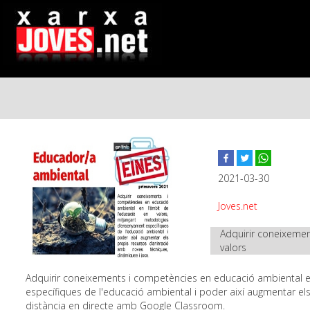
Vés
al
contingut
2021-03-30
Joves.net
Adquirir coneixemen
valors
Adquirir coneixements i competències en educació ambiental e
específiques de l'educació ambiental i poder així augmentar el
distància en directe amb Google Classroom.