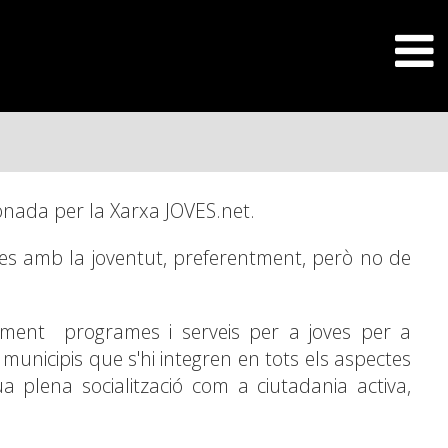
tionada per la Xarxa JOVES.net.
ades amb la joventut, preferentment, però no de
dament programes i serveis per a joves per a
 municipis que s'hi integren en tots els aspectes
eua plena socialització com a ciutadania activa,