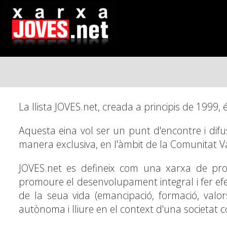
Vés
al
contingut
La llista JOVES.net, creada a principis de 1999, 
Aquesta eina vol ser un punt d'encontre i difu
manera exclusiva, en l'àmbit de la Comunitat V
JOVES.net es defineix com una xarxa de prof
promoure el desenvolupament integral i fer efect
de la seua vida (emancipació, formació, valors,
autònoma i lliure en el context d'una societat 