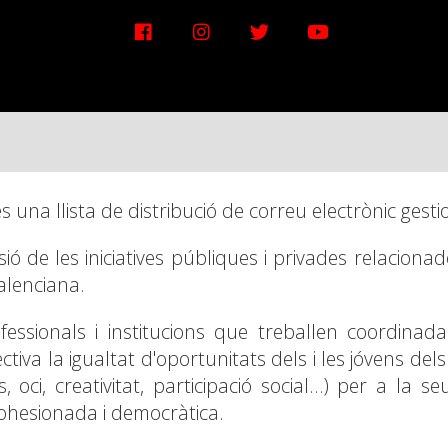
és una llista de distribució de correu electrònic ges
sió de les iniciatives públiques i privades relacion
alenciana.
essionals i institucions que treballen coordina
iva la igualtat d'oportunitats dels i les jóvens dels
 oci, creativitat, participació social...) per a la s
cohesionada i democràtica.