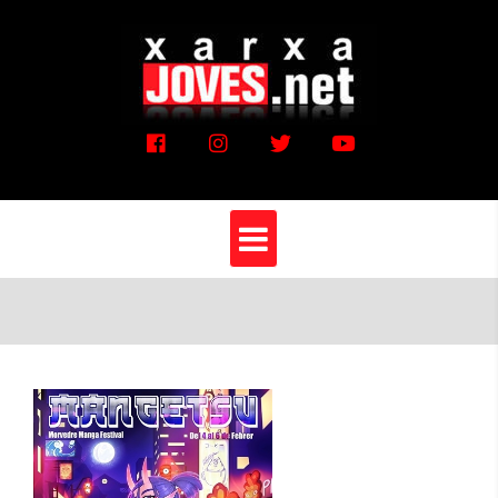
Vés
al
contingut