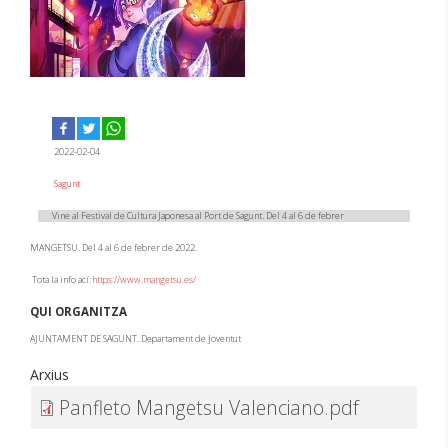
2022-02-04
Sagunt
Vine al Festival de Cultura Japonesa al Port de Sagunt. Del 4 al 6 de febrer
MANGETSU. Del 4 al 6 de febrer de 2022.
Tota la info ací:
https://www.mangetsu.es/
QUI ORGANITZA
AJUNTAMENT DE SAGUNT. Departament de Joventut
Arxius
Panfleto Mangetsu Valenciano.pdf