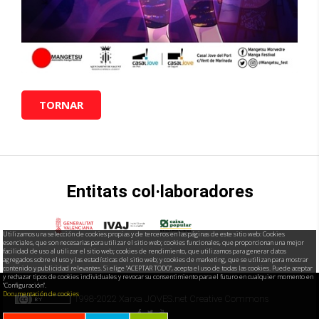
TORNAR
Entitats col·laboradores
Utilizamos una selección de cookies propias y de terceros en las páginas de este sitio web: Cookies
esenciales, que son necesarias para utilizar el sitio web; cookies funcionales, que proporcionan una mejor
facilidad de uso al utilizar el sitio web; cookies de rendimiento, que utilizamos para generar datos
agregados sobre el uso y las estadísticas del sitio web; y cookies de marketing, que se utilizan para mostrar
contenido y publicidad relevantes. Si elige "ACEPTAR TODO", acepta el uso de todas las cookies. Puede aceptar
y rechazar tipos de cookies individuales y revocar su consentimiento para el futuro en cualquier momento en
"Configuración".
Documentación de cookies
FOOTER
1998-2022
Xarxa JOVES.net
Creative Commons