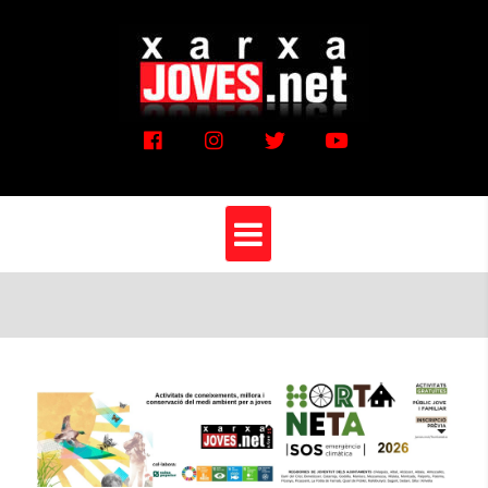
Vés
al
contingut