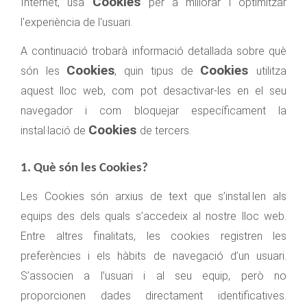
Cookies
Internet, usa
per a millorar i optimitzar
l'experiència de l'usuari.
A continuació trobarà informació detallada sobre què
Cookies
Cookies
són les
, quin tipus de
utilitza
aquest lloc web, com pot desactivar-les en el seu
navegador i com bloquejar específicament la
Cookies
instal·lació de
de tercers.
1. Què són les Cookies?
Les Cookies són arxius de text que s’instal·len als
equips des dels quals s’accedeix al nostre lloc web.
Entre altres finalitats, les cookies registren les
preferències i els hàbits de navegació d’un usuari.
S’associen a l’usuari i al seu equip, però no
proporcionen dades directament identificatives.