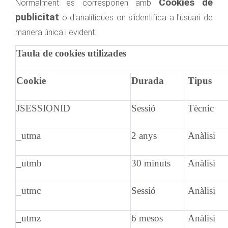
Cookies de
Normalment es corresponen amb
publicitat
o d'analítiques on s'identifica a l'usuari de
manera única i evident.
Taula de cookies utilizades
Cookie
Durada
Tipus
JSESSIONID
Sessió
Tècnic
_utma
2 anys
Anàlisi
_utmb
30 minuts
Anàlisi
_utmc
Sessió
Anàlisi
_utmz
6 mesos
Anàlisi