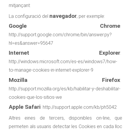
mitjançant:
navegador
La configuració del
, per exemple:
Google Chrome
:
http://support.google.com/chrome/bin/answer.py?
hl=es&answer=95647
Internet Explorer
:
http://windows.microsoft.com/es-es/windows7/how-
to-manage-cookies-in-internet-explorer-9
Mozilla Firefox
:
http://support.mozilla.org/es/kb/habilitar-y-deshabilitar-
cookies-que-los-sitios-we
Apple Safari
:
http://support.apple.com/kb/ph5042
Altres eines de tercers, disponibles on-line, que
permeten als usuaris detectar les Cookies en cada lloc