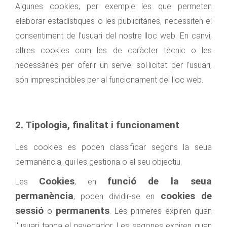
Algunes cookies, per exemple les que permeten
elaborar estadístiques o les publicitàries, necessiten el
consentiment de l’usuari del nostre lloc web. En canvi,
altres cookies com les de caràcter tècnic o les
necessàries per oferir un servei sol·licitat per l’usuari,
són imprescindibles per al funcionament del lloc web.
2. Tipologia, finalitat i funcionament
Les cookies es poden classificar segons la seua
permanència, qui les gestiona o el seu objectiu.
Cookies
funció de la seua
Les
, en
permanència
cookies de
, poden dividir-se en
sessió
permanents
o
. Les primeres expiren quan
l'usuari tanca el navegador. Les segones expiren quan