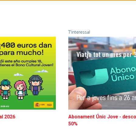
T'interessa!
al 2026
Abonament Únic Jove - desc
50%