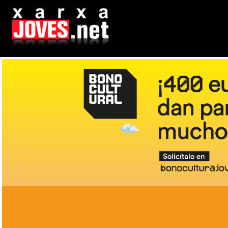
Vés
al
contingut