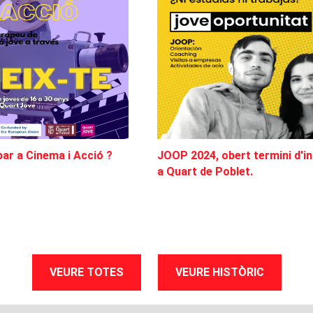
par a Cinema i Acció ?
JOOP 2024, obert termini d'in
a Quart de Poblet.
VEURE TOTES
VEURE HISTÒRIC