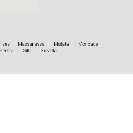
ises
Massanassa
Mislata
Moncada
Sedaví
Silla
Xirivella