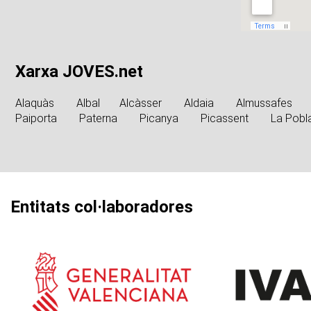
Xarxa JOVES.net
Alaquàs
Albal
Alcàsser
Aldaia
Almussafes
Paiporta
Paterna
Picanya
Picassent
La Pobl
Entitats col·laboradores