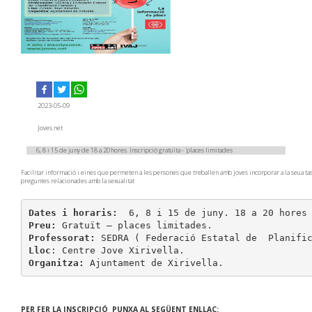
2023-05-09
Joves.net
6, 8 i 15 de juny de 18 a 20 hores. Inscripció gratuïta - `places limitades
Facilitar informació i eines que permeten a les persones que treballen amb joves incorporar a la seua tas
preguntes relacionades amb la sexualitat
Dates i horaris:
Preu:
Professorat:
Lloc
Organitza:
 Ajuntament de Xirivella.
PER FER LA INSCRIPCIÓ PUNXA AL SEGÜENT ENLLAÇ: