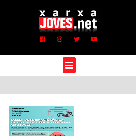
Vés
al
contingut