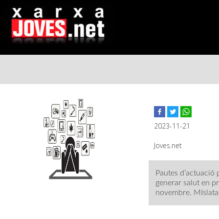
Vés
al
contingut
2023-11-21
Joves.net
Pautes d’actuació p
generar salut en pr
novembre. MIslata