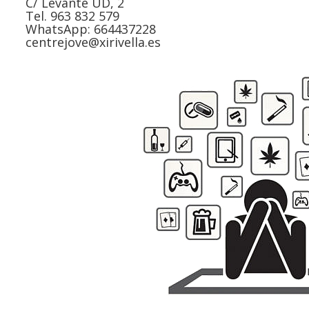
C/ Levante UD, 2
Tel. 963 832 579
WhatsApp: 664437228
centrejove@xirivella.es