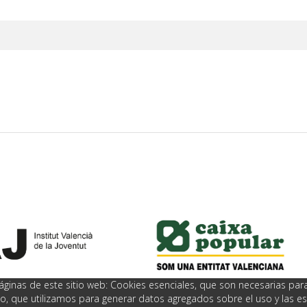
ginas de este sitio web: Cookies esenciales, que son necesarias para 
nto, que utilizamos para generar datos agregados sobre el uso y las est