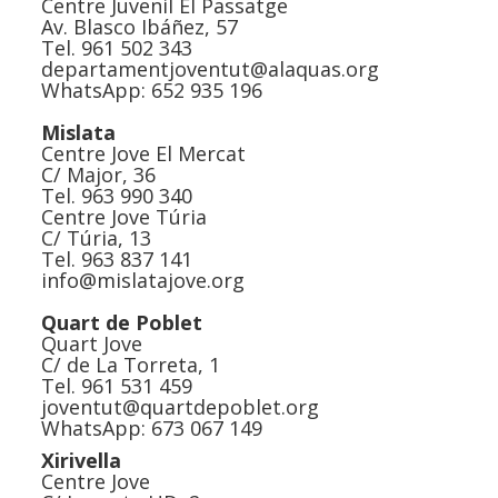
Centre Juvenil El Passatge
Av. Blasco Ibáñez, 57
Tel. 961 502 343
departamentjoventut@alaquas.org
WhatsApp: 652 935 196
Mislata
Centre Jove El Mercat
C/ Major, 36
Tel. 963 990 340
Centre Jove Túria
C/ Túria, 13
Tel. 963 837 141
info@mislatajove.org
Quart de Poblet
Quart Jove
C/ de La Torreta, 1
Tel. 961 531 459
joventut@quartdepoblet.org
WhatsApp: 673 067 149
Xirivella
Centre Jove