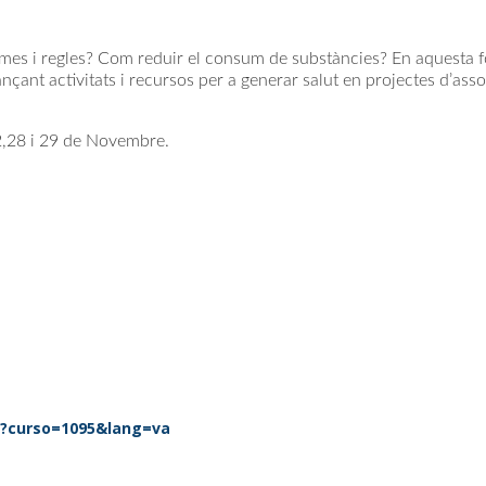
es i regles? Com reduir el consum de substàncies? En aquesta 
nçant activitats i recursos per a generar salut en projectes d’ass
,28 i 29 de Novembre.
ml?curso=1095&lang=va