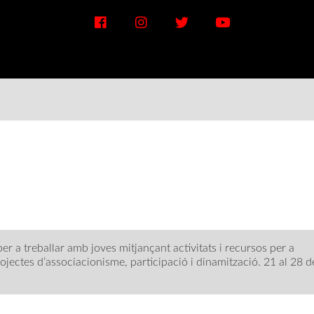
er a treballar amb joves mitjançant activitats i recursos per a
ojectes d’associacionisme, participació i dinamització. 21 al 28 d