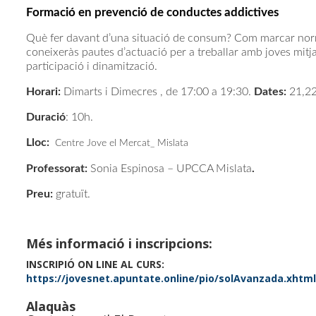
Formació en prevenció de conductes addictives
Què fer davant d’una situació de consum? Com marcar norm
coneixeràs pautes d’actuació per a treballar amb joves mitja
participació i dinamització.
Horari:
Dimarts i Dimecres , de 17:00 a 19:30.
Dates:
21,22
Duració
: 10h.
Lloc:
Centre Jove el Mercat_ Mislata
Professorat:
Sonia Espinosa – UPCCA Mislata
.
Preu:
gratuït.
Més informació i inscripcions:
INSCRIPIÓ ON LINE AL CURS:
https://jovesnet.apuntate.online/pio/solAvanzada.xht
Alaquàs