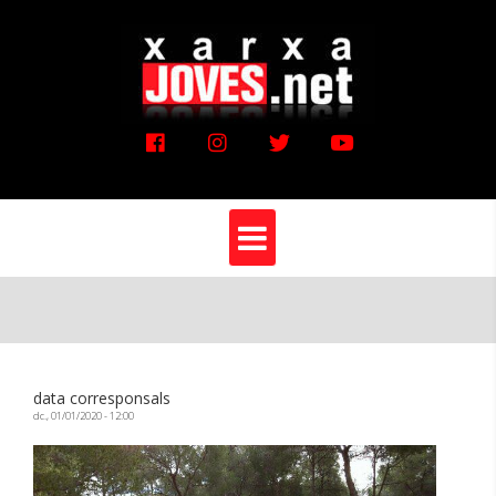
Vés
al
contingut
data corresponsals
dc., 01/01/2020 - 12:00