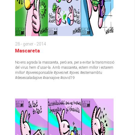
28 - gener - 2014
Mascareta
No ens agrada la mascareta, però ara, per a evitar la transmissió
del virus hem d'usar-la. Amb mascareta, estem millor i estarem
millor! #joveresponsable #jovesnet #joves #estemambtu
#desescaladajove #xarxajove #covid19