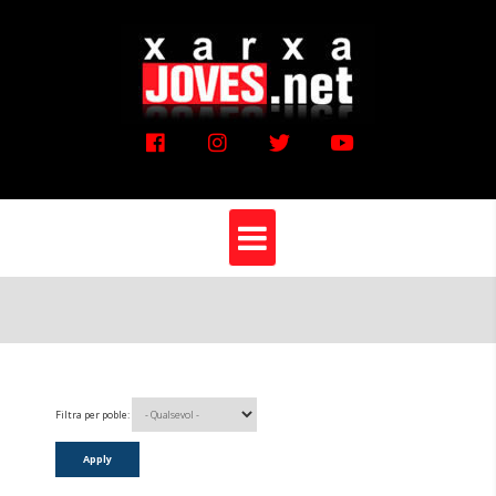
Vés
al
contingut
Filtra per poble: