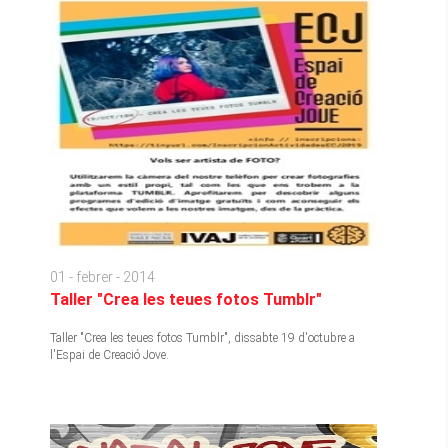
01 - febrer - 2014
Taller "Crea les teues fotos Tumblr"
Taller "Crea les teues fotos Tumblr", dissabte 19 d'octubre a
l'Espai de Creació Jove.