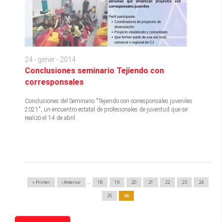
24 - gener - 2014
Conclusiones seminario Tejiendo con
corresponsales
Conclusiones del Seminario "Tejiendo con corresponsales juveniles
2021", un encuentro estatal de profesionales de juventud que se
realizó el 14 de abril.
Paginació
Primera
« Primer
Pàgina
‹ Anterior
…
Page
18
Page
19
Page
20
Page
21
Page
22
Page
23
Page
24
pàgina
anterior
Page
25
Pàgina
26
actual