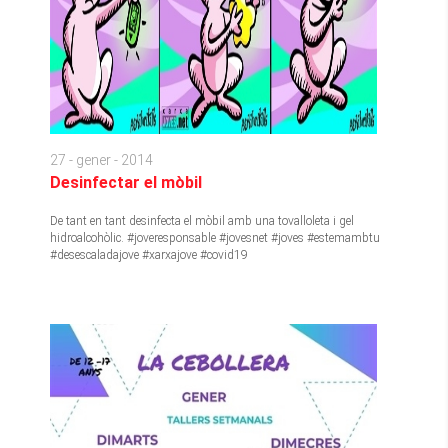
27 - gener - 2014
Desinfectar el mòbil
De tant en tant desinfecta el mòbil amb una tovalloleta i gel
hidroalcohòlic. #joveresponsable #jovesnet #joves #estemambtu
#desescaladajove #xarxajove #covid19